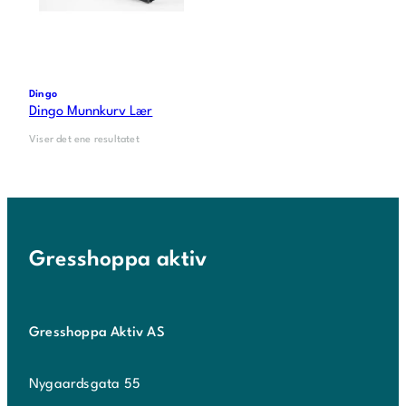
Dingo
Dingo Munnkurv Lær
Viser det ene resultatet
Gresshoppa aktiv
Gresshoppa Aktiv AS
Nygaardsgata 55