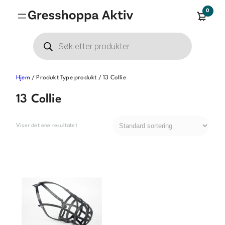
Hopp
0
til
innhold
Products
search
Hjem
/ Produkt Type produkt / 13 Collie
13 Collie
Viser det ene resultatet