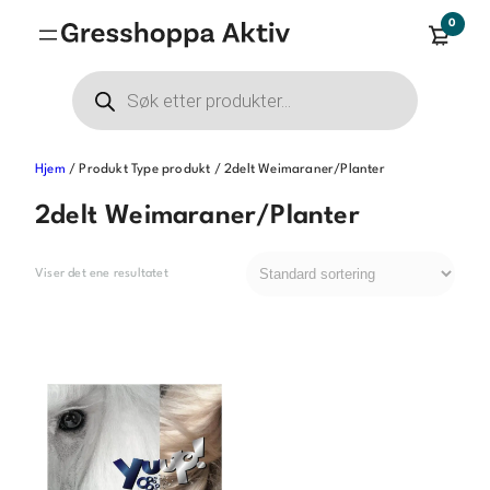
Hopp
0
til
innhold
Products
search
Hjem
/ Produkt Type produkt / 2delt Weimaraner/Planter
2delt Weimaraner/Planter
Viser det ene resultatet