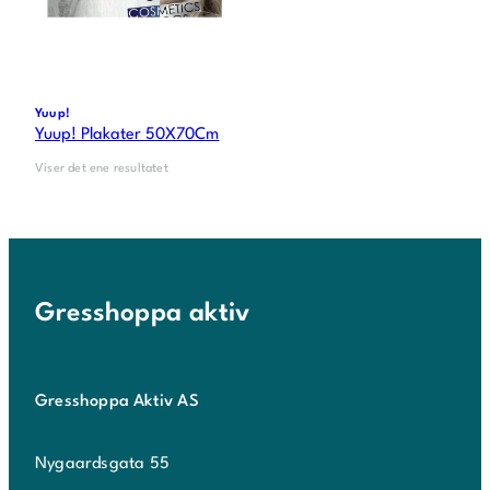
Yuup!
Yuup! Plakater 50X70Cm
Viser det ene resultatet
Gresshoppa aktiv
Gresshoppa Aktiv AS
Nygaardsgata 55