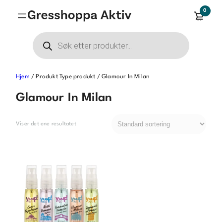
Hopp
0
til
innhold
Products
search
Hjem
/ Produkt Type produkt / Glamour In Milan
Glamour In Milan
Viser det ene resultatet