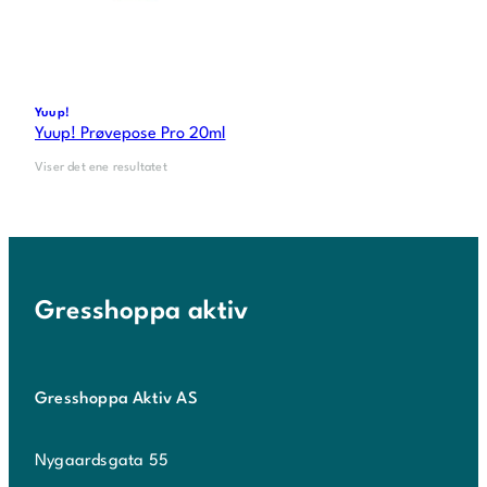
Yuup!
Yuup! Prøvepose Pro 20ml
Viser det ene resultatet
Gresshoppa aktiv
Gresshoppa Aktiv AS
Nygaardsgata 55