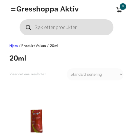
Hopp
0
til
innhold
Products
search
Hjem
/ Produkt Volum / 20ml
20ml
Viser det ene resultatet