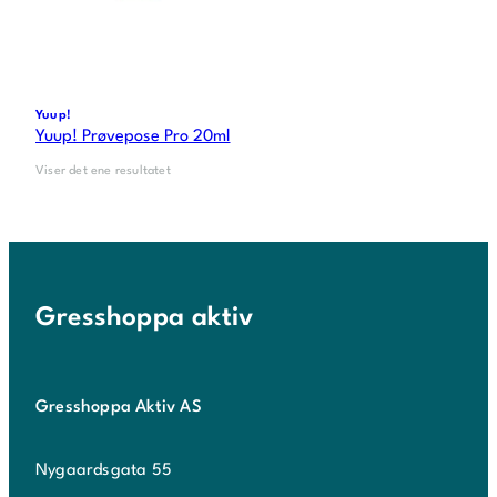
Yuup!
Yuup! Prøvepose Pro 20ml
Viser det ene resultatet
Gresshoppa aktiv
Gresshoppa Aktiv AS
Nygaardsgata 55