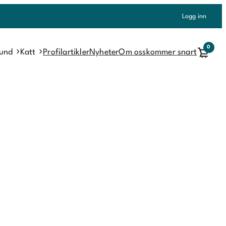
Logg inn
0
und
Katt
Profilartikler
Nyheter
Om oss
kommer snart