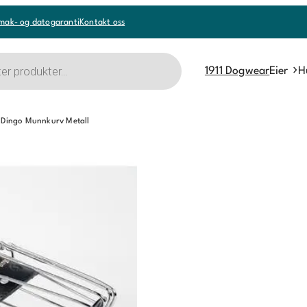
mak- og datogaranti
Kontakt oss
1911 Dogwear
Eier
H
 Dingo Munnkurv Metall