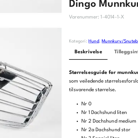
Dingo Munnkur
Varenummer:
1-4014-1-X
Kategori:
Hund
, 
Munnkurv/Snuteb
Beskrivelse
Tilleggsi
Størrelsesguide for munnku
som veiledende størrelsesfors
tilsvarende størrelse.
Nr 0
Nr 1 Dachshund liten
Nr 2 Dachshund medium
Nr 2a Dachshund stor