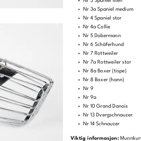
Nr 3 Spaniel liten
Nr 3a Spaniel medium
Nr 4 Spaniel stor
Nr 4a Collie
Nr 5 Dobermann
Nr 6 Schäferhund
Nr 7 Rottweiler
Nr 7a Rottweiler stor
Nr 8a Boxer (tispe)
Nr 8 Boxer (hann)
Nr 9
Nr 9a
Nr 10 Grand Danois
Nr 13 Dvergschnauzer
Nr 14 Schnauzer
Viktig informasjon:
Munnkurve