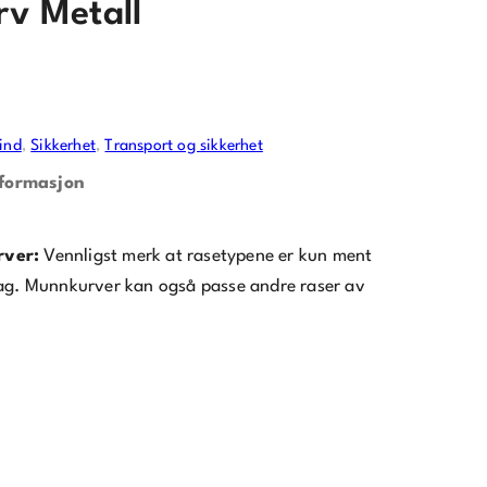
v Metall
ind
, 
Sikkerhet
, 
Transport og sikkerhet
nformasjon
rver:
Vennligst merk at rasetypene er kun ment
lag. Munnkurver kan også passe andre raser av