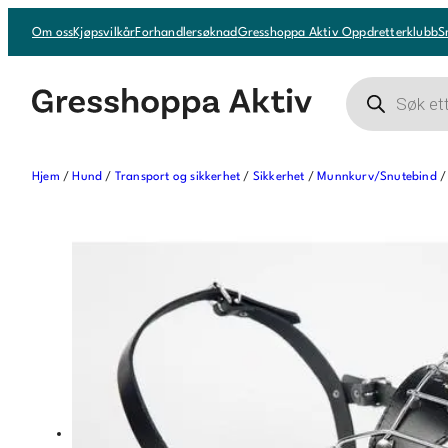
Hopp
Om oss
Kjøpsvilkår
Forhandlersøknad
Gresshoppa Aktiv Oppdretterklubb
S
til
innhold
Products
search
Hjem
/
Hund
/
Transport og sikkerhet
/
Sikkerhet
/
Munnkurv/Snutebind
/