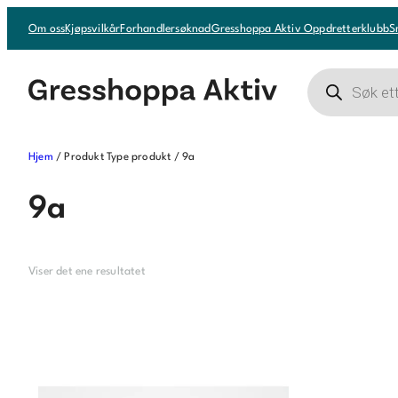
Hopp
Om oss
Kjøpsvilkår
Forhandlersøknad
Gresshoppa Aktiv Oppdretterklubb
S
til
innhold
Products
search
Hjem
/ Produkt Type produkt / 9a
9a
Viser det ene resultatet