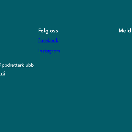
Følg oss
Meld
Facebook
Instagram
Oppdretterklubb
nti