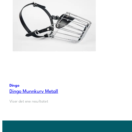
Dingo
Dingo Munnkurv Metall
Viser det ene resultatet