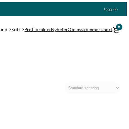
Logg inn
0
und
Katt
Profilartikler
Nyheter
Om oss
kommer snart