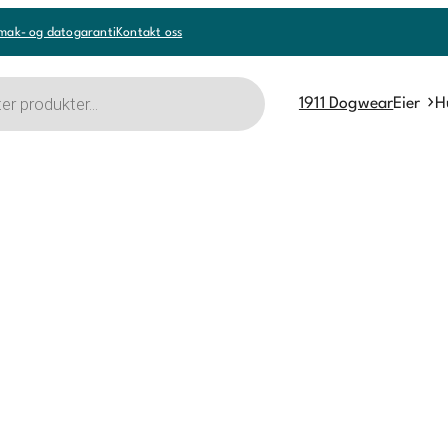
mak- og datogaranti
Kontakt oss
1911 Dogwear
Eier
H