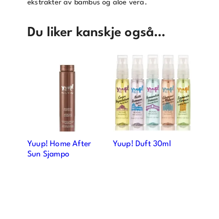
ekstrakter av bambus og aloe vera.
Du liker kanskje også…
Yuup! Home After
Yuup! Duft 30ml
Sun Sjampo