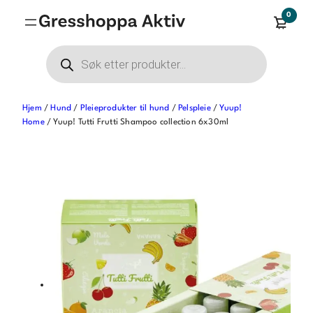
Hopp
0
til
innhold
Products
search
Hjem
/
Hund
/
Pleieprodukter til hund
/
Pelspleie
/
Yuup!
Home
/ Yuup! Tutti Frutti Shampoo collection 6x30ml